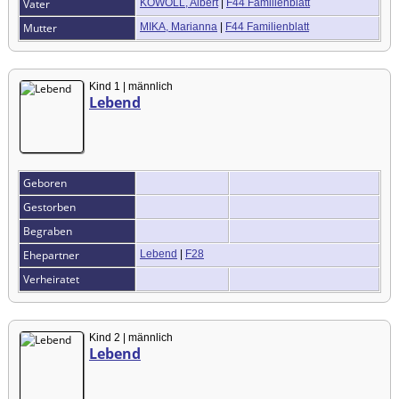
Vater
KOWOLL, Albert
|
F44 Familienblatt
Mutter
MIKA, Marianna
|
F44 Familienblatt
Kind 1 | männlich
Lebend
Geboren
Gestorben
Begraben
Ehepartner
Lebend
|
F28
Verheiratet
Kind 2 | männlich
Lebend