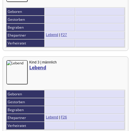
Geboren
Gestorben
Begraben
Ehepartner
Lebend
|
F27
Verheiratet
Kind 3 | männlich
Lebend
Geboren
Gestorben
Begraben
Ehepartner
Lebend
|
F26
Verheiratet