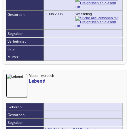
Gestorben
1 Jun 2006
Wesseling
Begraben
Verheiratet
Vater
Mutter
Mutter | weiblich
Lebend
Geboren
Gestorben
Begraben