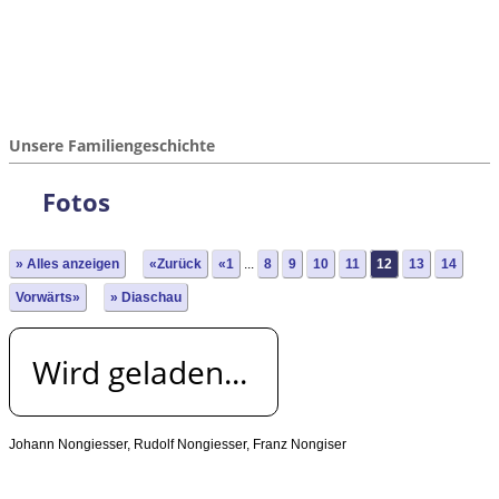
Unsere Familiengeschichte
Fotos
» Alles anzeigen
«Zurück
«1
...
8
9
10
11
12
13
14
Vorwärts»
» Diaschau
Wird geladen...
Johann Nongiesser, Rudolf Nongiesser, Franz Nongiser