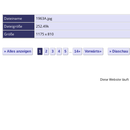
Dateiname
1963A.jpg
Dateigröße
252.49k
Größe
1175 x 810
» Alles anzeigen
1
2
3
4
5
...
14»
Vorwärts»
» Diaschau
Diese Website läuft