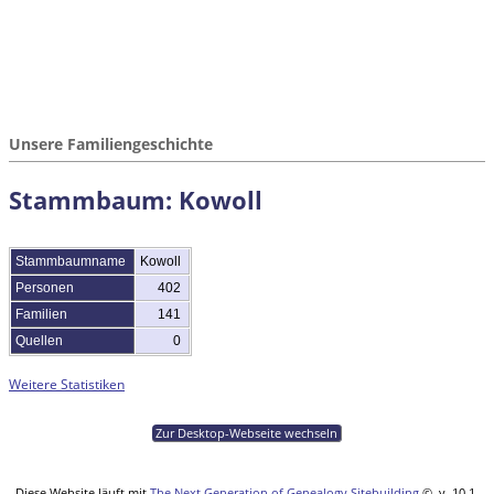
Unsere Familiengeschichte
Stammbaum: Kowoll
Stammbaumname
Kowoll
Personen
402
Familien
141
Quellen
0
Weitere Statistiken
Zur Desktop-Webseite wechseln
Diese Website läuft mit
The Next Generation of Genealogy Sitebuilding
©, v. 10.1,